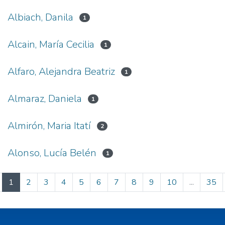
Albiach, Danila
1
Alcain, María Cecilia
1
Alfaro, Alejandra Beatriz
1
Almaraz, Daniela
1
Almirón, Maria Itatí
2
Alonso, Lucía Belén
1
(current)
1
2
3
4
5
6
7
8
9
10
...
35